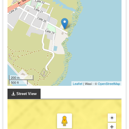
200 m
500 ft
Leaflet
| Wasi - ©
OpenStreetMap
Street View