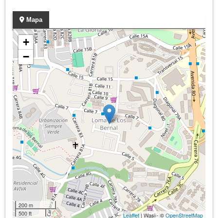
Mapa
+
−
200 m
500 ft
Leaflet
| Wasi - ©
OpenStreetMap